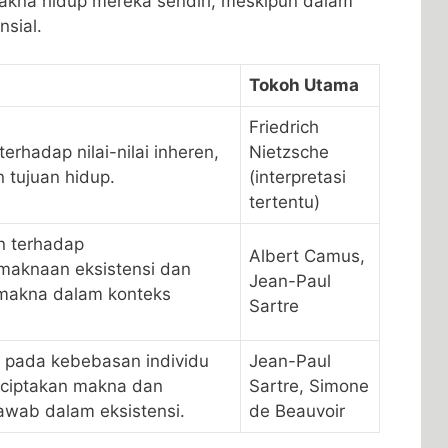
akna hidup mereka sendiri, meskipun dalam
nsial.
Tokoh Utama
Friedrich
erhadap nilai-nilai inheren,
Nietzsche
 tujuan hidup.
(interpretasi
tertentu)
n terhadap
Albert Camus,
maknaan eksistensi dan
Jean-Paul
makna dalam konteks
Sartre
 pada kebebasan individu
Jean-Paul
ciptakan makna dan
Sartre, Simone
awab dalam eksistensi.
de Beauvoir