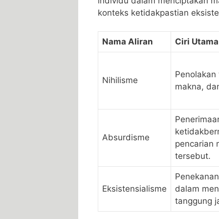
individu dalam menciptakan m
konteks ketidakpastian eksiste
Nama Aliran
Ciri Utama
Penolakan t
Nihilisme
makna, dan
Penerimaa
ketidakber
Absurdisme
pencarian 
tersebut.
Penekanan
Eksistensialisme
dalam men
tanggung j