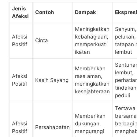
Jenis
Contoh
Dampak
Ekspres
Afeksi
Meningkatkan
Senyum,
Afeksi
kebahagiaan,
pelukan,
Cinta
Positif
memperkuat
tatapan 
ikatan
lembut
Sentuha
Memberikan
lembut,
Afeksi
rasa aman,
Kasih Sayang
perhatia
Positif
meningkatkan
tindakan
kesejahteraan
peduli
Tertawa
Memberikan
bersama
Afeksi
dukungan,
berbagi c
Persahabatan
Positif
mengurangi
menghab