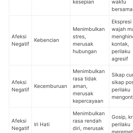
kesepian
waktu
bersama
Ekspresi
Menimbulkan
wajah m
Afeksi
stres,
menghin
Kebencian
Negatif
merusak
kontak,
hubungan
perilaku
agresif
Menimbulkan
Sikap cur
rasa tidak
Afeksi
sikap pos
Kecemburuan
aman,
Negatif
perilaku
merusak
mengont
kepercayaan
Menimbulkan
Gosip, kri
Afeksi
rasa rendah
Iri Hati
perilaku
Negatif
diri, merusak
mereme