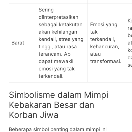
Sering
diinterpretasikan
K
sebagai ketakutan
Emosi yang
r
akan kehilangan
tak
b
kendali, stres yang
terkendali,
Barat
a
tinggi, atau rasa
kehancuran,
k
terancam. Api
atau
d
dapat mewakili
transformasi.
s
emosi yang tak
terkendali.
Simbolisme dalam Mimpi
Kebakaran Besar dan
Korban Jiwa
Beberapa simbol penting dalam mimpi ini