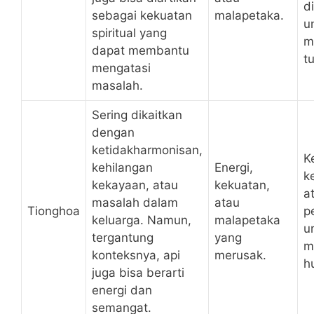
d
sebagai kekuatan
malapetaka.
u
spiritual yang
m
dapat membantu
t
mengatasi
masalah.
Sering dikaitkan
dengan
ketidakharmonisan,
K
kehilangan
Energi,
k
kekayaan, atau
kekuatan,
a
masalah dalam
atau
Tionghoa
p
keluarga. Namun,
malapetaka
u
tergantung
yang
m
konteksnya, api
merusak.
h
juga bisa berarti
energi dan
semangat.