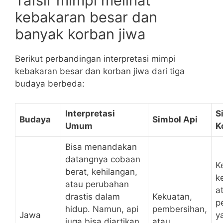
Tafsir mimpi melihat
kebakaran besar dan
banyak korban jiwa
Berikut perbandingan interpretasi mimpi
kebakaran besar dan korban jiwa dari tiga
budaya berbeda:
Interpretasi
S
Budaya
Simbol Api
Umum
K
Bisa menandakan
datangnya cobaan
K
berat, kehilangan,
k
atau perubahan
a
drastis dalam
Kekuatan,
p
hidup. Namun, api
pembersihan,
Jawa
y
juga bisa diartikan
atau