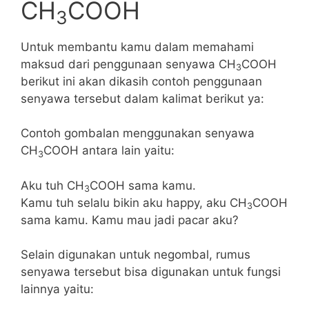
CH
COOH
3
Untuk membantu kamu dalam memahami
maksud dari penggunaan senyawa CH
COOH
3
berikut ini akan dikasih contoh penggunaan
senyawa tersebut dalam kalimat berikut ya:
Contoh gombalan menggunakan senyawa
CH
COOH antara lain yaitu:
3
Aku tuh CH
COOH sama kamu.
3
Kamu tuh selalu bikin aku happy, aku CH
COOH
3
sama kamu. Kamu mau jadi pacar aku?
Selain digunakan untuk negombal, rumus
senyawa tersebut bisa digunakan untuk fungsi
lainnya yaitu: