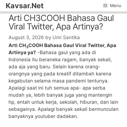
Skip
Kavsar.Net
Menu
to
Arti CH3COOH Bahasa Gaul
content
Viral Twitter, Apa Artinya?
August 3, 2026
by
Umi Santika
Arti CH
COOH Bahasa Gaul Viral Twitter, Apa
3
Artinya ya?
-Bahasa gaul yang ada di
Indonesia itu beraneka ragam, banyak sekali,
ada aja yang baru. Selain karena orang-
orangnya yang pada kreatif ditambah karena
kegabutan selama masa pandemi tentunya.
Apalagi saat ini tuh semua apa- apa serba
mudah ya, lebih banyak juga yang mantengin
hp, entah untuk kerja, sekolah, hiburan, dan lain
sebagainya. Apalagi banyak sekali bermunculan
banyaknya youtuber dadakan.