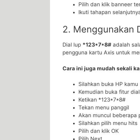
Pilih dan klik banneer t
Ikuti tahapan selanjutny
2. Menggunakan D
Dial lup
*123*7*8#
adalah sal
pengguna kartu Axis untuk men
Cara ini juga mudah sekali k
Silahkan buka HP kamu
Kemudian buka fitur dial
Ketikan *123*7*8#
Tekan menu panggil
Akan muncul beberapa p
Silahkan pilih menu hits
Pilih dan klik OK
Pilih Next