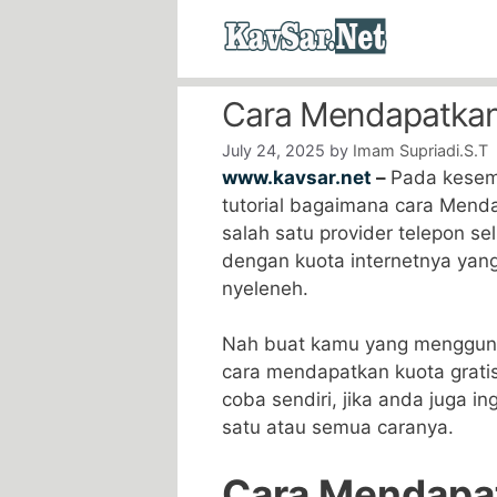
Skip
to
content
Cara Mendapatkan 
July 24, 2025
by
Imam Supriadi.S.T
www.kavsar.net
–
Pada kesem
tutorial bagaimana cara Menda
salah satu provider telepon se
dengan kuota internetnya yang
nyeleneh.
Nah buat kamu yang menggunaka
cara mendapatkan kuota grati
coba sendiri, jika anda juga i
satu atau semua caranya.
Cara Mendapat