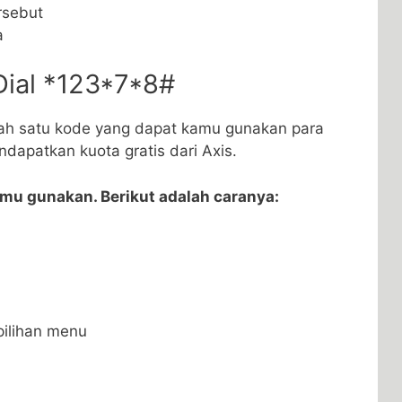
ersebut
a
ial *123*7*8#
ah satu kode yang dapat kamu gunakan para
dapatkan kuota gratis dari Axis.
amu gunakan. Berikut adalah caranya:
ilihan menu